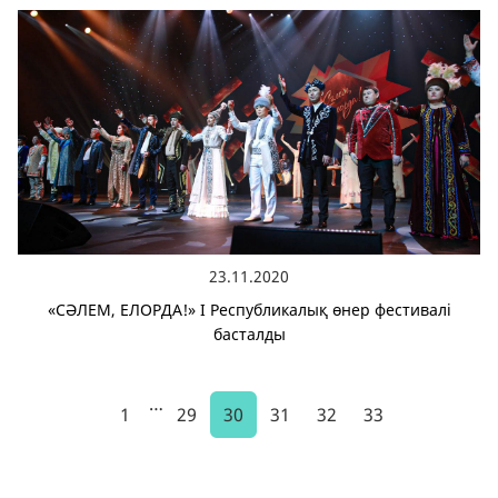
23.11.2020
«СӘЛЕМ, ЕЛОРДА!» І Республикалық өнер фестивалі
басталды
…
1
29
30
31
32
33