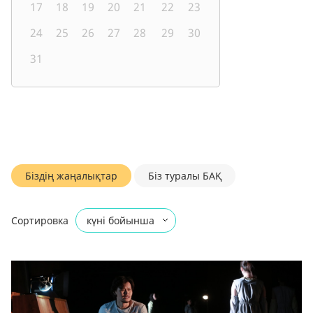
17
18
19
20
21
22
23
24
25
26
27
28
29
30
31
Біздің жаңалықтар
Біз туралы БАҚ
Сортировка
күні бойынша
атауы бойынша