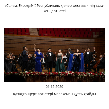
«Сәлем, Елорда!» І Республикалық өнер фестивалінің гала-
концерті өтті
01.12.2020
Қазақконцерт әртістері мерекемен құттықтайды