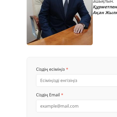
ашықпын.
Құрметпен
Ақан Жыл
Сіздің есіміңіз
*
Сіздің Email
*