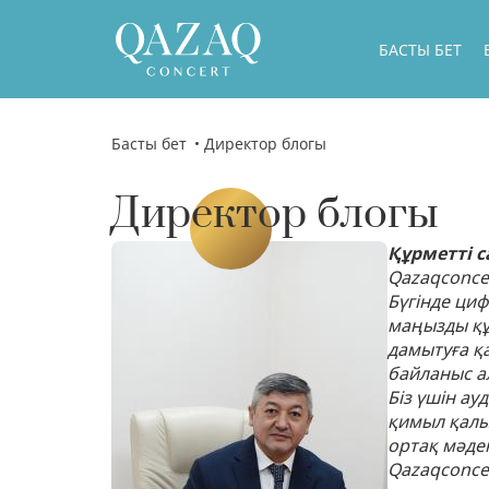
БАСТЫ БЕТ
Басты бет
Директор блогы
Директор блогы
Құрметті 
Qazaqconce
Бүгінде ци
маңызды құ
дамытуға қ
байланыс а
Біз үшін ау
қимыл қалы
ортақ мәде
Qazaqconce