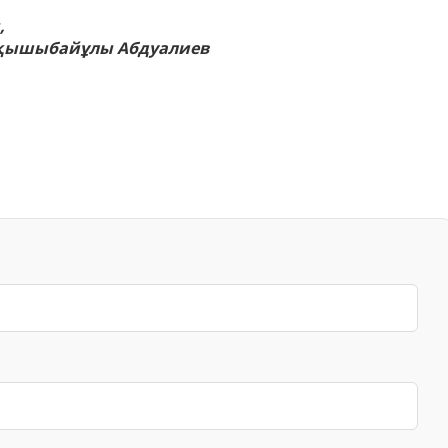
БЛОГ ДИРЕКТОРА
,
КОМПЛАЕНС СЛУЖБА
қышыбайұлы Абдуалиев
СМИ
БОС ОРЫНДАР