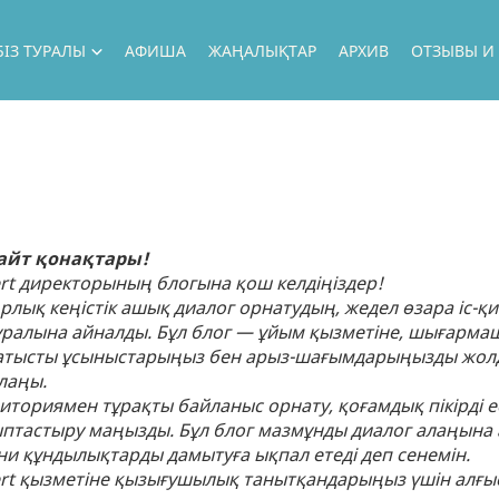
БІЗ ТУРАЛЫ
АФИША
ЖАҢАЛЫҚТАР
АРХИВ
ОТЗЫВЫ И
БІЗ ТУРАЛЫ
БАСШЫЛЫҚ
БІЗДІҢ АРТИСТЕР
сайт қонақтары!
НАШИ ПРОЕКТЫ
rt директорының блогына қош келдіңіздер!
ГАСТРОЛИ
фрлық кеңістік ашық диалог орнатудың, жедел өзара іс-
ралына айналды. Бұл блог — ұйым қызметіне, шығармаш
БІЗДІҢ ҚОНАҚТАР
атысты ұсыныстарыңыз бен арыз-шағымдарыңызды жолдап, 
лаңы.
ФИЛИАЛ
диториямен тұрақты байланыс орнату, қоғамдық пікірді ес
НАШИ ВОЗМОЖНОСТИ
птастыру маңызды. Бұл блог мазмұнды диалог алаңына ай
ни құндылықтарды дамытуға ықпал етеді деп сенемін.
ГОСУДАРСТВЕННЫЕ ЗАКУПКИ
rt қызметіне қызығушылық танытқандарыңыз үшін алғыс