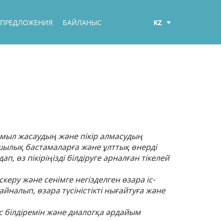
KZ
 ПРЕДЛОЖЕНИЯ
БАЙЛАНЫС
РУС
ENG
қимыл жасаудың және пікір алмасудың
ылық бастамаларға және ұлттық өнерді
өз пікіріңізді білдіруге арналған тікелей
керу және сенімге негізделген өзара іс-
налып, өзара түсіністікті нығайтуға және
 білдіремін және диалогқа әрдайым