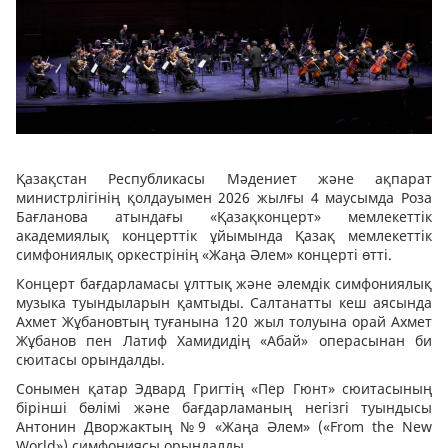
Қазақстан Республикасы Мәдениет және ақпарат
министрлігінің қолдауымен 2026 жылғы 4 маусымда Роза
Бағланова атындағы «Қазақконцерт» мемлекеттік
академиялық концерттік ұйымында Қазақ мемлекеттік
симфониялық оркестрінің «Жаңа Әлем» концерті өтті.
Концерт бағдарламасы ұлттық және әлемдік симфониялық
музыка туындыларын қамтыды. Салтанатты кеш аясында
Ахмет Жұбановтың туғанына 120 жыл толуына орай Ахмет
Жұбанов пен Латиф Хамидидің «Абай» операсынан би
сюитасы орындалды.
Сонымен қатар Эдвард Григтің «Пер Гюнт» сюитасының
бірінші бөлімі және бағдарламаның негізгі туындысы
Антонин Дворжактың №9 «Жаңа Әлем» («From the New
World») симфониясы орындалды.