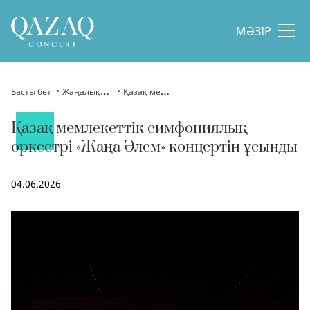
МӘЗІР
Басты бет
Жаңалықтар
Қазақ мемлекеттік симфониялық оркестрі «Жаңа Әлем» концертін ұсынды
Қазақ мемлекеттік симфониялық
оркестрі «Жаңа Әлем» концертін ұсынды
04.06.2026