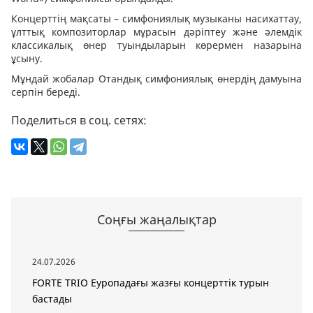
Концерттің мақсаты – симфониялық музыканы насихаттау,
ұлттық композиторлар мұрасын дәріптеу және әлемдік
классикалық өнер туындыларын көрермен назарына
ұсыну.
Мұндай жобалар Отандық симфониялық өнердің дамуына
серпін береді.
Поделиться в соц. сетях:
Соңғы жаңалықтар
24.07.2026
FORTE TRIO Еуропадағы жазғы концерттік турын
бастады