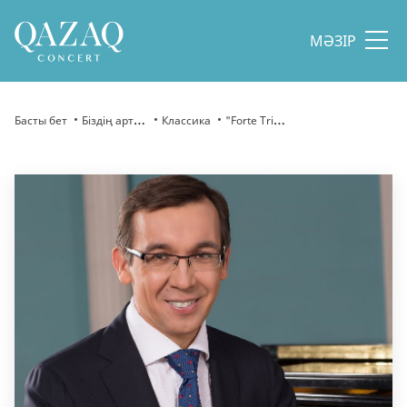
МӘЗІР
Басты бет
Біздің артистер
Классика
"Forte Trio" мемлекеттік триосы