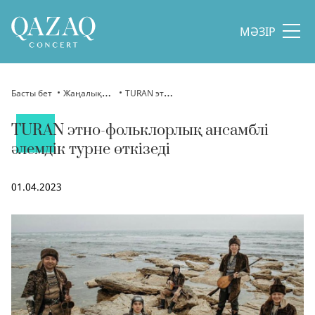
МӘЗІР
Басты бет
Жаңалықтар
TURAN этно-фольклорлық ансамблі әлемдік турне өткізеді
TURAN этно-фольклорлық ансамблі
әлемдік турне өткізеді
01.04.2023