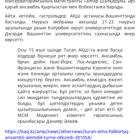
консерваториясының магистранты Талғар Шалқарұлы. Әрі
қарай ансамбль Қырғызстан мен Өзбекстанға барады.
Айта кетейік, гастрольдер АҚШ астанасы-Вашингтонда
басталды. Наурыз мейрамы аясында 21-23 наурыз
аралығында ұжым Колумбия округі университетінде және
Джордж Вашингтон университетінің сахнасында өнер
көрсетті.
Осы 15 жыл ішінде Turan АҚШ-та және басқа
елдерде бірнеше рет өнер көрсетті. Ансамбль
бұған дейін Нью-Йорк, Лос-Анджелес, Сан-
Франциско және Вашингтондағы Карнеги холл
және Кеннеди орталығы сияқты орындардағы
концерттер берген. Ансамбль еліміздің ежелгі
музыкалық өнерін, көне аспаптардың дыбысын
қайта жаңғыртты. Бұл ретте, ол бүкіл әлемдегі
сан мыңдаған тыңдаушылардың құрметіне ие
болды, бұл шетелдіктердің ұжымға деген
қызығушылығының дәлелі, – деп атап өтті ҚР
МСМ Мәдениет комитеті төрағасының
орынбасары Данияр Әлиев.
https://baq.kz/amp/news/othernews/turan-etno-folklorlyq-
ansambli-alemdik-turne-otkizedi-301054/