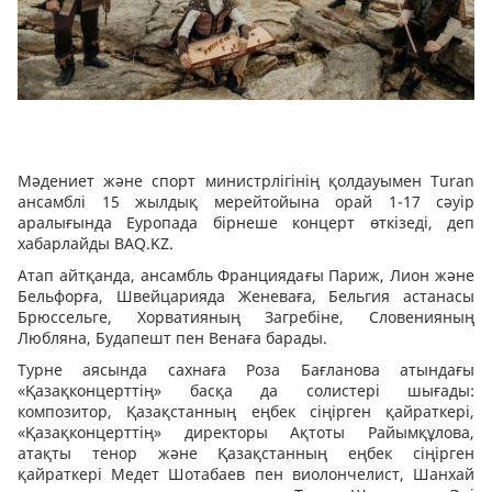
Мәдениет және спорт министрлігінің қолдауымен Turan
ансамблі 15 жылдық мерейтойына орай 1-17 сәуір
аралығында Еуропада бірнеше концерт өткізеді, деп
хабарлайды BAQ.KZ.
Атап айтқанда, ансамбль Франциядағы Париж, Лион және
Бельфорға, Швейцарияда Женеваға, Бельгия астанасы
Брюссельге, Хорватияның Загребіне, Словенияның
Любляна, Будапешт пен Венаға барады.
Турне аясында сахнаға Роза Бағланова атындағы
«Қазақконцерттің» басқа да солистері шығады:
композитор, Қазақстанның еңбек сіңірген қайраткері,
«Қазақконцерттің» директоры Ақтоты Райымқұлова,
атақты тенор және Қазақстанның еңбек сіңірген
қайраткері Медет Шотабаев пен виолончелист, Шанхай