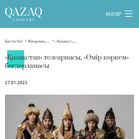
МӘЗІР
Басты бет
Жаңалықтар
«Қазақстан» телеарнасы, «Өмір көркем» бағдарламасы
«Қазақстан» телеарнасы, «Өмір көркем»
бағдарламасы
27.01.2023