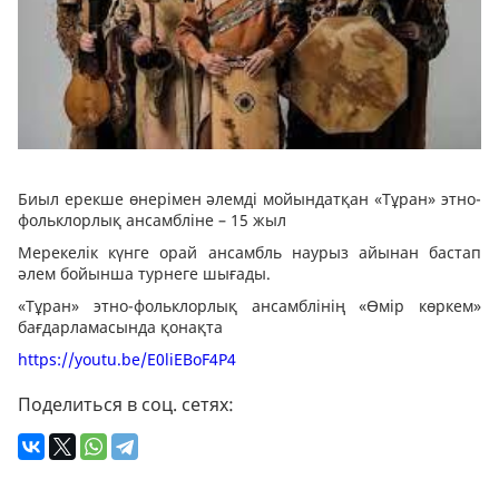
Биыл ерекше өнерімен әлемді мойындатқан «Тұран» этно-
фольклорлық ансамбліне – 15 жыл
Мерекелік күнге орай ансамбль наурыз айынан бастап
әлем бойынша турнеге шығады.
«Тұран» этно-фольклорлық ансамблінің «Өмір көркем»
бағдарламасында қонақта
https://youtu.be/E0liEBoF4P4
Поделиться в соц. сетях: