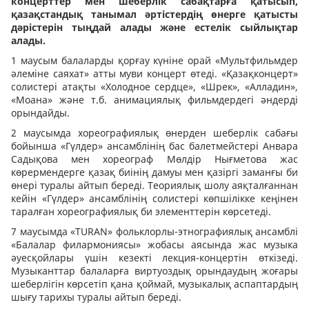
концерттер мен шеберлік сабақтарға қатысып,
қазақстандық танымал әртістердің өнерге қатысты
дәрістерін тыңдай алады және естелік сыйлықтар
алады.
1 маусым балаларды қорғау күніне орай «Мультфильмдер
әлеміне саяхат» атты муви концерт өтеді. «Қазақконцерт»
солистері атақты «Холодное сердце», «Шрек», «Алладин»,
«Моана» және т.б. анимациялық фильмдердегі әндерді
орындайды.
2 маусымда хореографиялық өнерден шеберлік сабағы
бойынша «Гүлдер» ансамблінің бас балетмейстері Анвара
Садықова мен хореограф Мөлдір Нығметова жас
көрермендерге қазақ биінің дамуы мен қазіргі заманғы би
өнері туралы айтып береді. Теориялық шолу аяқталғаннан
кейін «Гүлдер» ансамблінің солистері көпшілікке кеңінен
таралған хореографиялық би элементтерін көрсетеді.
7 маусымда «TURAN» фольклорлы-этнографиялық ансамблі
«Балалар филармониясы» жобасы аясында жас музыка
әуесқойлары үшін кезекті лекция-концертін өткізеді.
Музыканттар балаларға виртуоздық орындаудың жоғары
шеберлігін көрсетіп қана қоймай, музыкалық аспаптардың
шығу тарихы туралы айтып береді.