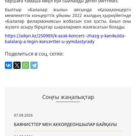
баршаға тамаша көңіл күй сыйлайды деген үміттеміз.
Былтыр «Балалар жылы» аясында «Қазақконцерт»
мемлекеттік концерттік ұйымы 2022 жылдың қыркүйегінде
«Балалар филармониясы» жобасын іске қосты. Биыл оны
жүзеге асыру бірқатар шаралармен жалғасатын болады.
https://aikyn.kz/250909/k-azak-koncert--zhazg-y-kanikulda-
balalarg-a-tegin-koncertter-u-yymdastyrady
Поделиться в соц. сетях:
Соңғы жаңалықтар
07.08.2026
БАЯНИСТТЕР МЕН АККОРДЕОНШЫЛАР БАЙҚАУЫ