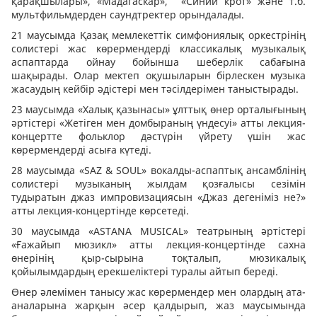
қарақшылары», «Мадагаскар», «Синий крот» және т.б.
мультфильмдерден саундтректер орындалады.
21 маусымда Қазақ мемлекеттік симфониялық оркестрінің
солистері жас көрермендерді классикалық музыкалық
аспаптарда ойнау бойынша шеберлік сабағына
шақырады. Олар мектеп оқушыларын бірлескен музыка
жасаудың кейбір әдістері мен тәсілдерімен таныстырады.
23 маусымда «Халық қазынасы» ұлттық өнер орталығының
әртістері «Жетіген мен домбыраның үндесуі» атты лекция-
концертте фольклор дәстүрін үйрету үшін жас
көрермендерді асыға күтеді.
28 маусымда «SAZ & SOUL» вокалды-аспаптық ансамблінің
солистері музыканың жылдам қозғалысы сезімін
тудыратын джаз импровизациясын «Джаз дегеніміз не?»
атты лекция-концертінде көрсетеді.
30 маусымда «ASTANA MUSICAL» театрының әртістері
«Ғажайып мюзикл» атты лекция-концертінде сахна
өнерінің қыр-сырына тоқталып, мюзикалық
қойылымдардың ерекшеліктері туралы айтып береді.
Өнер әлемімен танысу жас көрермендер мен олардың ата-
аналарына жарқын әсер қалдырып, жаз маусымында