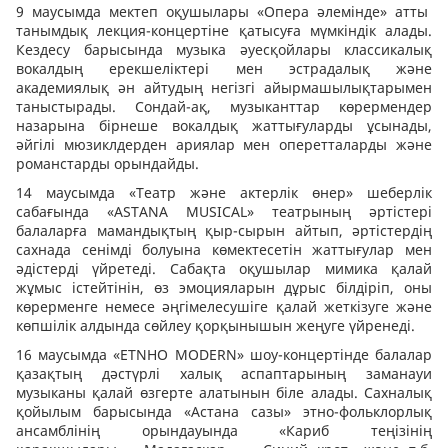
9 маусымда мектеп оқушылары «Опера әлемінде» атты
танымдық лекция-концертіне қатысуға мүмкіндік алады.
Кездесу барысында музыка әуесқойлары классикалық
вокалдың ерекшеліктері мен эстрадалық және
академиялық ән айтудың негізгі айырмашылықтарымен
таныстырады. Сондай-ақ, музыканттар көрермендер
назарына бірнеше вокалдық жаттығуларды ұсынады,
әйгілі мюзиклдерден ариялар мен оперетталарды және
романстарды орындайды.
14 маусымда «Театр және актерлік өнер» шеберлік
сабағында «ASTANA MUSICAL» театрының әртістері
балаларға мамандықтың қыр-сырын айтып, әртістердің
сахнада сенімді болуына көмектесетін жаттығулар мен
әдістерді үйретеді. Сабақта оқушылар мимика қалай
жұмыс істейтінін, өз эмоцияларын дұрыс білдіріп, оны
көрерменге немесе әңгімелесушіге қалай жеткізуге және
көпшілік алдында сөйлеу қорқынышын жеңуге үйренеді.
16 маусымда «ETNHO MODERN» шоу-концертінде балалар
қазақтың дәстүрлі халық аспаптарының заманауи
музыканы қалай өзгерте алатынын біле алады. Сахналық
қойылым барысында «Астана сазы» этно-фольклорлық
ансамблінің орындауында «Кариб теңізінің