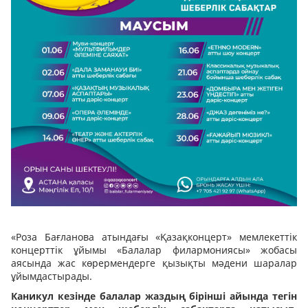
«Роза Бағланова атындағы «Қазақконцерт» мемлекеттік
концерттік ұйымы «Балалар филармониясы» жобасы
аясында жас көрермендерге қызықты мәдени шаралар
ұйымдастырады.
Каникул кезінде балалар жаздың бірінші айында тегін