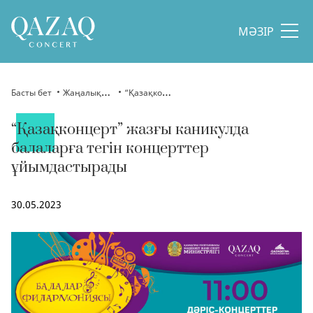
МӘЗІР
Басты бет
Жаңалықтар
“Қазақконцерт” жазғы каникулда балаларға тегін концерттер ұйымдастырады
“Қазақконцерт” жазғы каникулда
балаларға тегін концерттер
ұйымдастырады
30.05.2023