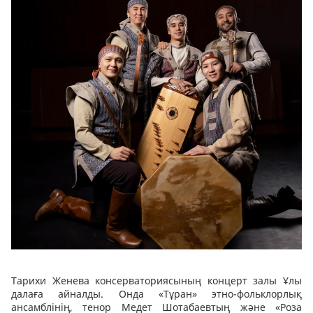
Тарихи Женева консерваториясының концерт залы Ұлы
далаға айналды. Онда «Тұран» этно-фольклорлық
ансамблінің, тенор Медет Шотабаевтың және «Роза