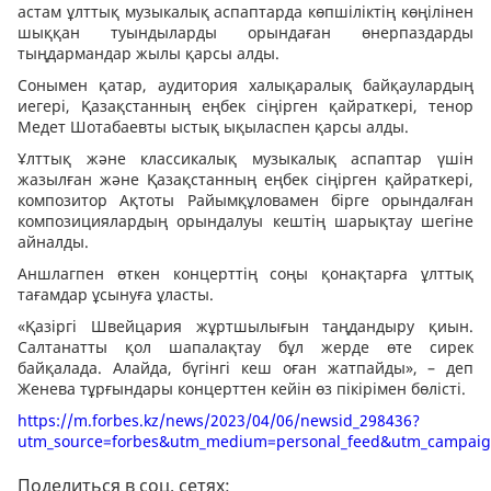
астам ұлттық музыкалық аспаптарда көпшіліктің көңілінен
шыққан туындыларды орындаған өнерпаздарды
тыңдармандар жылы қарсы алды.
Сонымен қатар, аудитория халықаралық байқаулардың
иегері, Қазақстанның еңбек сіңірген қайраткері, тенор
Медет Шотабаевты ыстық ықыласпен қарсы алды.
Ұлттық және классикалық музыкалық аспаптар үшін
жазылған және Қазақстанның еңбек сіңірген қайраткері,
композитор Ақтоты Райымқұловамен бірге орындалған
композициялардың орындалуы кештің шарықтау шегіне
айналды.
Аншлагпен өткен концерттің соңы қонақтарға ұлттық
тағамдар ұсынуға ұласты.
«Қазіргі Швейцария жұртшылығын таңдандыру қиын.
Салтанатты қол шапалақтау бұл жерде өте сирек
байқалада. Алайда, бүгінгі кеш оған жатпайды», – деп
Женева тұрғындары концерттен кейін өз пікірімен бөлісті.
https://m.forbes.kz/news/2023/04/06/newsid_298436?
utm_source=forbes&utm_medium=personal_feed&utm_campai
Поделиться в соц. сетях: