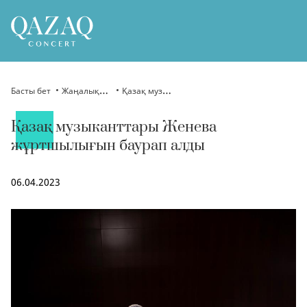
Басты бет
Жаңалықтар
Қазақ музыканттары Женева жұртшылығын баурап алды
Қазақ музыканттары Женева
жұртшылығын баурап алды
06.04.2023