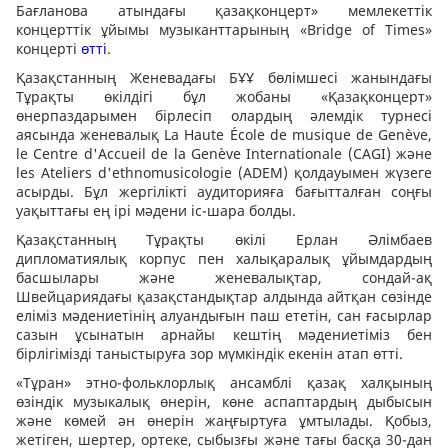
Бағланова атындағы қазақконцерт» мемлекеттік
концерттік ұйымы музыканттарының «Bridge of Times»
концерті
өтті
.
Қазақстанның Женевадағы БҰҰ бөлімшесі жанындағы
Тұрақты өкілдігі бұл жобаны «Қазақконцерт»
өнерпаздарымен бірлесіп олардың әлемдік турнесі
аясында женевалық La Haute École de musique de Genève,
le Centre d'Accueil de la Genève Internationale (CAGI) және
les Ateliers d'ethnomusicologie (ADEM) қолдауымен жүзеге
асырды. Бұл жергілікті аудиторияға бағытталған соңғы
уақыттағы ең ірі мәдени іс-шара болды.
Қазақстанның Тұрақты өкілі Ерлан Әлімбаев
дипломатиялық корпус пен халықаралық ұйымдардың
басшылары және женевалықтар, сондай-ақ
Швейцариядағы қазақстандықтар алдында айтқан сөзінде
еліміз мәдениетінің алуандығын паш ететін, сан ғасырлар
сазын ұсынатын арнайы кештің мәдениетіміз бен
бірлігімізді таныстыруға зор мүмкіндік екенін атап өтті.
«Тұран» этно-фольклорлық ансамблі қазақ халқының
өзіндік музыкалық өнерін, көне аспаптардың дыбысын
және көмей ән өнерін жаңғыртуға ұмтылады. Қобыз,
жетіген, шертер, ортеке, сыбызғы және тағы басқа 30-дан