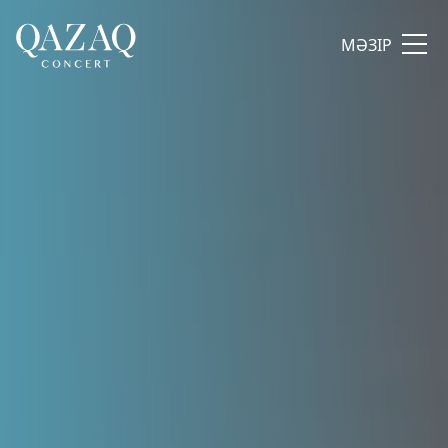
МӘЗІР