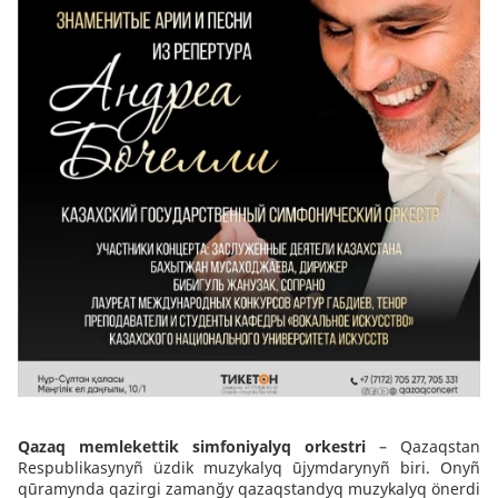
Qazaq memlekettik simfoniyalyq orkestri
– Qazaqstan
Respublikasynyñ üzdik muzykalyq ūjymdarynyñ biri. Onyñ
qūramynda qazirgi zamanğy qazaqstandyq muzykalyq önerdi