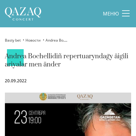
МЕНЮ
Basty bet
Новости
Andrea Bochellidiñ repertuaryndağy äigili ariyalar men änder
Andrea Bochellidiñ repertuaryndağy äigili
ariyalar men änder
20.09.2022