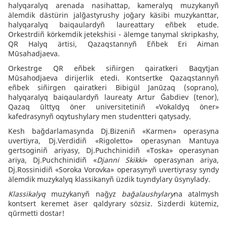
halyqaralyq arenada nasihattap, kameralyq muzykanyñ
älemdik dästürin jalğastyrushy joğary käsibi muzykanttar,
halyqaralyq baiqaulardyñ laureattary eñbek etude.
Orkestrdiñ körkemdik jetekshisi - älemge tanymal skripkashy,
QR Halyq ärtisi, Qazaqstannyñ Eñbek Eri Aiman
Mūsahadjaeva.
Orkestrge QR eñbek siñirgen qairatkeri Baqytjan
Mūsahodjaeva dirijerlik etedi. Kontsertke Qazaqstannyñ
eñbek siñirgen qairatkeri Bibigül Janūzaq (soprano),
halyqaralyq baiqaulardyñ laureaty Artur Ğabdiev (tenor),
Qazaq ūlttyq öner universitetiniñ «Vokaldyq öner»
kafedrasynyñ oqytushylary men studentteri qatysady.
Kesh bağdarlamasynda Dj.Bizeniñ «Karmen» operasyna
uvertiyra, Dj.Verdidiñ «Rigoletto» operasynan Mantuya
gertsoginiñ ariyasy, Dj.Puchchinidiñ «Toska» operasynan
ariya, Dj.Puchchinidiñ «
Djanni Skikki
» operasynan ariya,
Dj.Rossinidiñ «Soroka Vorovka» operasynyñ uvertiyrasy syndy
älemdik muzykalyq klassikanyñ üzdik tuyndylary ūsynylady.
Klassikalyq
muzykanyñ nağyz
bağalaushylary
na atalmysh
kontsert keremet äser qaldyrary sözsiz. Sizderdi kütemiz,
qūrmetti dostar!