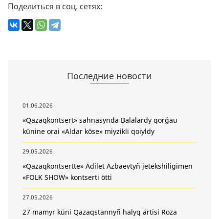
Поделиться в соц. сетях:
Последние новости
01.06.2026
«Qazaqkontsert» sahnasynda Balalardy qorğau
künine orai «Aldar köse» miyzikli qoiyldy
29.05.2026
«Qazaqkontsertte» Ädilet Azbaevtyñ jetekshiligimen
«FOLK SHOW» kontserti ötti
27.05.2026
27 mamyr küni Qazaqstannyñ halyq ärtisi Roza