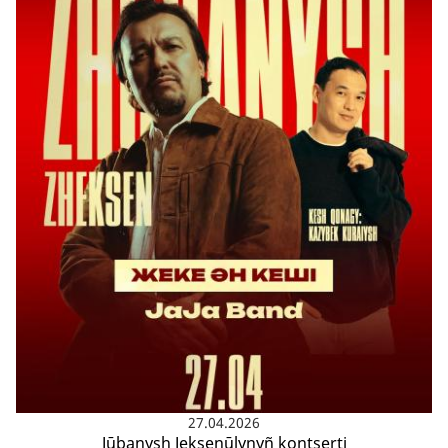
27.04.2026
Jūbanysh Jeksenūlynyñ kontserti