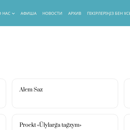
О НАС
АФИША
НОВОСТИ
АРХИВ
ПІКІРЛЕРІҢІЗ БЕН 
"ROZA BAĞLANOVA ATYNDAĞY
"QAZAQKONTSERT" MEMLEKETTIK
KONTSERTTIK ŪIYMY
BASSHYLAR
BIZDIÑ ÄRTISTER
BIZDIÑ JOBALAR
GASTROLDIK SAPARLAR
BIZDIÑ QONAQTAR
Alem Saz
FILIAL
BIZDIÑ MÜMKINDIKTER
MEMLEKKETTIK SATY ALU
Proekt «Ūlylarğa tağzym»