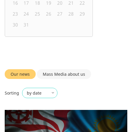
16
17
18
19
20
21
22
23
24
25
26
27
28
29
30
31
Our news
Mass Media about us
Sorting
by date
by name