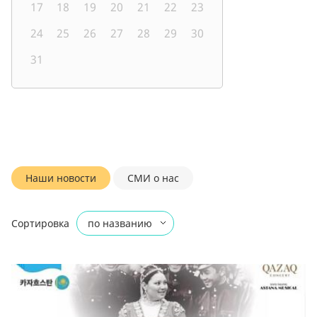
17
18
19
20
21
22
23
24
25
26
27
28
29
30
31
Наши новости
СМИ о нас
Сортировка
по названию
по дате