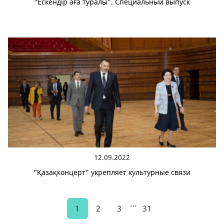
"Ескендір аға туралы". Специальный выпуск
12.09.2022
"Қазақконцерт" укрепляет культурные связи
…
1
2
3
31