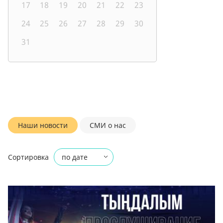
17
18
19
20
21
22
23
24
25
26
27
28
29
30
31
Наши новости
СМИ о нас
Сортировка
по дате
по названию