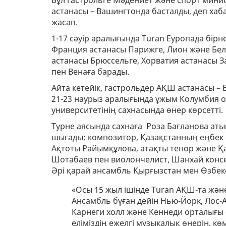
Бұл гастрольге Мәдениет және спорт минис
астанасы – Вашингтонда басталды, деп хаба
жасап.
1-17 сәуір аралығында Turan Еуропада бірн
Франция астанасы Парижге, Лион және Бел
астанасы Брюссельге, Хорватия астанасы З
пен Венаға барады.
Айта кетейік, гастрольдер АҚШ астанасы 
21-23 наурыз аралығында ұжым Колумбия о
университетінің сахнасында өнер көрсетті.
Турне аясында сахнаға Роза Бағланова аты
шығады: композитор, Қазақстанның еңбек с
Ақтоты Райымқұлова, атақты тенор және Қа
Шотабаев пен виолончелист, Шанхай конс
Әрі қарай ансамбль Қырғызстан мен Өзбек
«Осы 15 жыл ішінде Turan АҚШ-та және
Ансамбль бұған дейін Нью-Йорк, Лос
Карнеги холл және Кеннеди орталығы
еліміздің ежелгі музыкалық өнерін, к