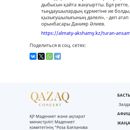
дыбысын қайта жаңғыртты. Бұл ретте, 
тыңдаушылардың құрметіне ие болды, 
қызығушылығының дәлелі», - деп атап
орынбасары Данияр Әлиев.
https://almaty-akshamy.kz/turan-ansamb
Поделиться в соц. сетях:
БАСТЫ
Залд
АФИ
ҚР Мәдениет және ақпарат
министрлігі Мәдениет
ЖАҢА
комитетінің "Роза Бағланова