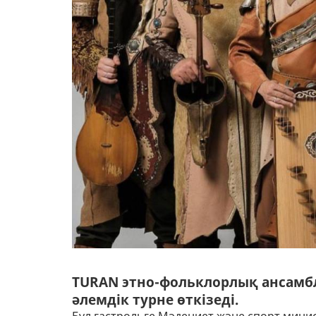
TURAN этно-фольклорлық ансамбл
әлемдік турне өткізеді.