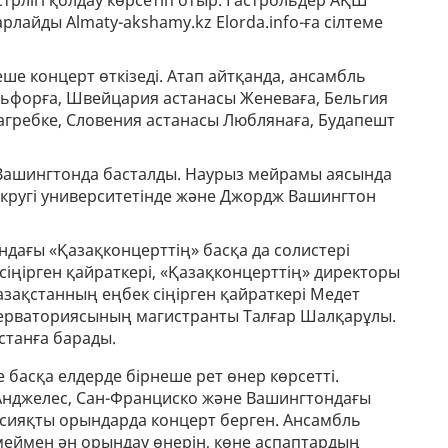
трлігі қолдау көрсетіп отыр. Гастрольдер АҚШ
рлайды Almaty-akshamy.kz Elorda.info-ға сілтеме
еше концерт өткізеді. Атап айтқанда, ансамбль
ьфорға, Швейцария астанасы Женеваға, Бельгия
агребке, Словения астанасы Люблянаға, Будапешт
– Вашингтонда басталды. Наурыз мейрамы аясында
кругі университетінде және Джордж Вашингтон
ндағы «Қазақконцерттің» басқа да солистері
іңірген қайраткері, «Қазақконцерттің» директоры
зақстанның еңбек сіңірген қайраткері Медет
ерваториясының магистранты Талғар Шалқарұлы.
станға барады.
 басқа елдерде бірнеше рет өнер көрсетті.
-Анджелес, Сан-Франциско және Вашингтондағы
 сияқты орындарда концерт берген. Ансамбль
өмеймен əн орындау өнерін, көне аспаптардың