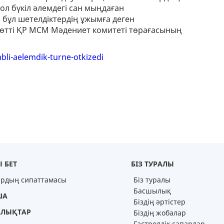
ол бүкіл әлемдегі сан мыңдаған
бұл шетелдіктердің ұжымға деген
 өтті ҚР МСМ Мәдениет комитеті төрағасының
li-aelemdik-turne-otkizedi
 БЕТ
БІЗ ТУРАЛЫ
ардың сипаттамасы
Біз туралы
Басшылық
ША
Біздің әртістер
ЛЫҚТАР
Біздің жобалар
Гастролдік сапарлар