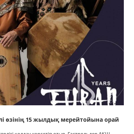
БЛОГ ДИРЕКТОРА
КОМПЛАЕНС СЛУЖБА
СМИ
БОС ОРЫНДАР
і өзінің 15 жылдық мерейтойына орай