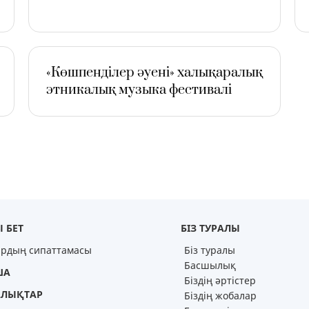
ЛАЕНС ҚЫЗМЕТІ
ОРЫНДАР
«Көшпенділер әуені» халықаралық
этникалық музыка фестивалі
 БЕТ
БІЗ ТУРАЛЫ
ардың сипаттамасы
Біз туралы
Басшылық
ША
Біздің әртістер
ЛЫҚТАР
Біздің жобалар