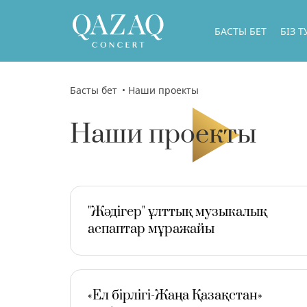
БАСТЫ БЕТ
БІЗ 
БІЗ Т
БАСШ
Басты бет
Наши проекты
БІЗДІ
Наши проекты
БІЗДІ
ГАСТ
БІЗДІ
"Жәдігер" ұлттық музыкалық
ФИЛИ
аспаптар мұражайы
БІЗДІ
МЕМЛ
ДИРЕ
«Ел бірлігі-Жаңа Қазақстан»