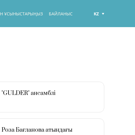
KZ
БЕН ҰСЫНЫСТАРЫҢЫЗ
БАЙЛАНЫС
РУС
ENG
"GULDER" ансамблі
Роза Бағланова атындағы