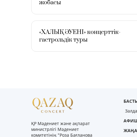
жобасы
КОМП
БАҚ
БОС 
«ХАЛЫҚ ӘУЕНІ» концерттік-
гастрольдік туры
БАСТЫ
Залд
АФИ
ҚР Мәдениет және ақпарат
министрлігі Мәдениет
ЖАҢА
комитетінің "Роза Бағланова