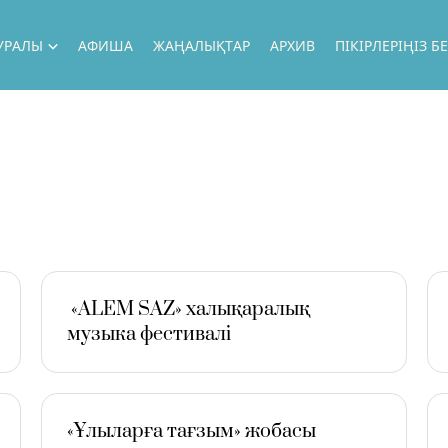
ТУРАЛЫ
АФИША
ЖАҢАЛЫҚТАР
АРХИВ
ПІКІРЛЕРІҢІЗ 
УРАЛЫ
ЫЛЫҚ
Ң ӘРТІСТЕР
Ң ЖОБАЛАР
РОЛДІК САПАРЛАР
Ң ҚОНАҚТАР
«ALEM SAZ» халықаралық
АЛ
музыка фестивалі
Ң МҮМКІНДІКТЕР
ЕКЕТТІК САТЫП АЛУ
КТОР БЛОГЫ
«Ұлыларға тағзым» жобасы