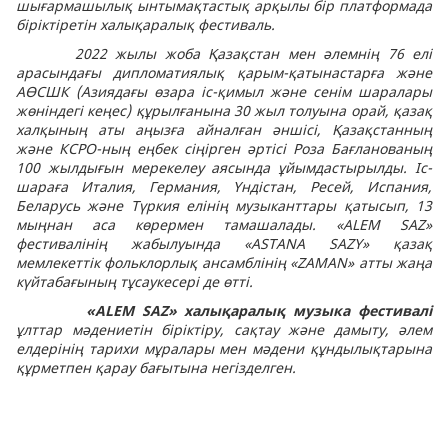
шығармашылық ынтымақтастық арқылы бір платформада
біріктіретін халықаралық фестиваль.
2022 жылы жоба Қазақстан мен әлемнің 76 елі
арасындағы дипломатиялық қарым-қатынастарға және
АӨСШК (Азиядағы өзара іс-қимыл және сенім шаралары
жөніндегі кеңес) құрылғанына 30 жыл толуына орай, қазақ
халқының аты аңызға айналған әншісі, Қазақстанның
және КСРО-ның еңбек сіңірген әртісі Роза Бағланованың
100 жылдығын мерекелеу аясында ұйымдастырылды.
Іс-
шараға Италия, Германия, Үндістан, Ресей, Испания,
Беларусь және Түркия елінің музыканттары қатысып, 13
мыңнан аса көрермен тамашалады. «ALEM SAZ»
фестивалінің жабылуында «АSTANA SAZY» қазақ
мемлекеттік фольклорлық ансамблінің «ZAMAN» атты жаңа
күйтабағының тұсаукесері де өтті.
«ALEM SAZ» халықаралық музыка фестивалі
ұлттар мәдениетін біріктіру, сақтау және дамыту, әлем
елдерінің тарихи мұралары мен мәдени құндылықтарына
құрметпен қарау бағытына негізделген.