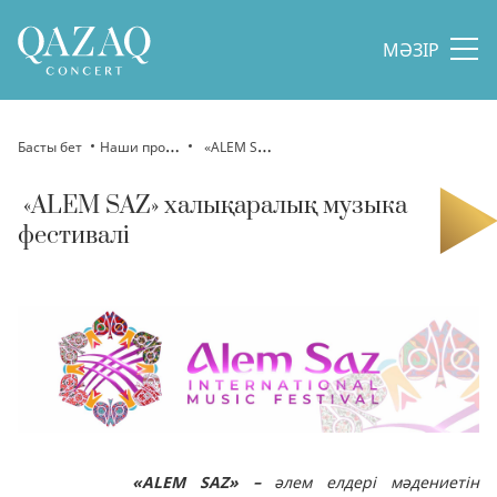
МӘЗІР
Басты бет
Наши проекты
«ALEM SAZ» халықаралық музыка фестивалі
«ALEM SAZ» халықаралық музыка
фестивалі
«ALEM SAZ»
–
әлем елдері
мәдениетін