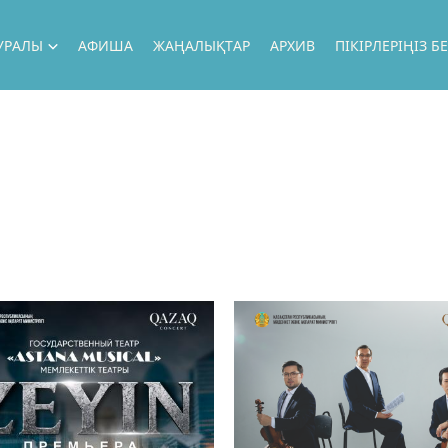
ТУРАЛЫ
АФИША
ЖАҢАЛЫҚТАР
АРХИВ
ПІКІРЛЕРІҢІЗ 
УРАЛЫ
ЫЛЫҚ
Ң ӘРТІСТЕР
Ң ЖОБАЛАР
РОЛДІК САПАРЛАР
Ң ҚОНАҚТАР
АЛ
Ң МҮМКІНДІКТЕР
ЕКЕТТІК САТЫП АЛУ
КТОР БЛОГЫ