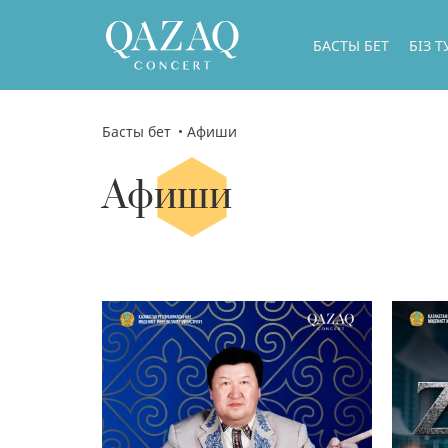
БАСТЫ БЕТ
БІЗ 
БІЗ Т
БАСШ
Басты бет
Афиши
БІЗДІ
Афиши
БІЗДІ
ГАСТ
БІЗДІ
ФИЛИ
БІЗДІ
МЕМЛ
ДИРЕ