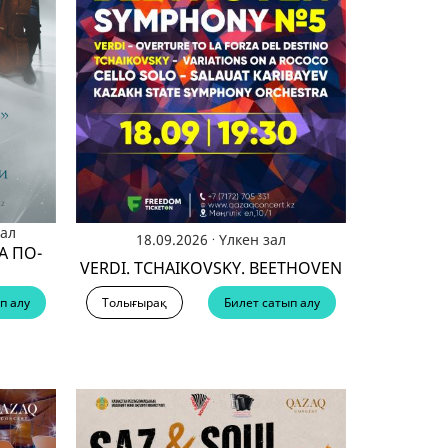
ал
.
18.09.2026
Үлкен зал
А ПО-
VERDI. TCHAIKOVSKY. BEETHOVEN
Толығырақ
Билет сатып алу
п алу