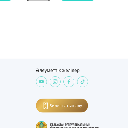
Әлеуметтік желілер
Билет сатып алу