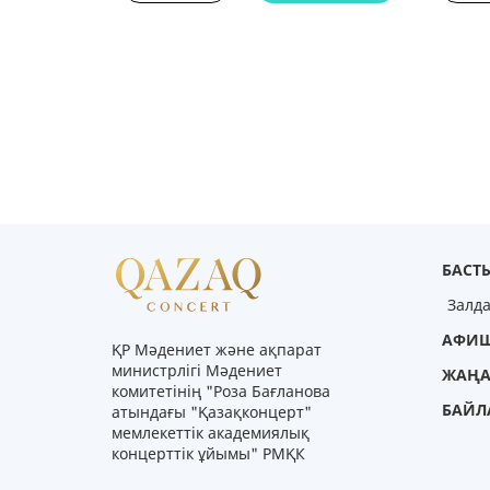
БАСТЫ
Залд
АФИ
ҚР Мәдениет және ақпарат
министрлігі Мәдениет
ЖАҢА
комитетінің "Роза Бағланова
БАЙЛ
атындағы "Қазақконцерт"
мемлекеттік академиялық
концерттік ұйымы" РМҚК