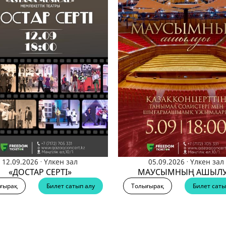
.
.
12.09.2026
Үлкен зал
05.09.2026
Үлкен зал
«ДОСТАР СЕРТІ»
МАУСЫМНЫҢ АШЫЛ
ғырақ
Билет сатып алу
Толығырақ
Билет саты