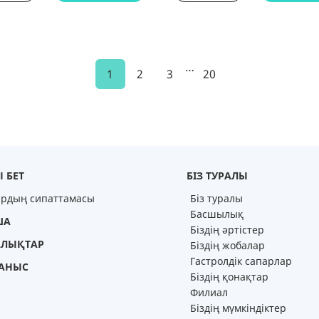
…
1
2
3
20
 БЕТ
БІЗ ТУРАЛЫ
ардың сипаттамасы
Біз туралы
Басшылық
ША
Біздің әртістер
ЛЫҚТАР
Біздің жобалар
Гастролдік сапарлар
АНЫС
Біздің қонақтар
Филиал
Біздің мүмкіндіктер