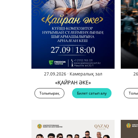
КОМП
БАҚ
БОС 
.
27.09.2026
Камералық зал
26
«ҚАЙРАН ӘКЕ»
Толығырақ
Билет сатып алу
Толы