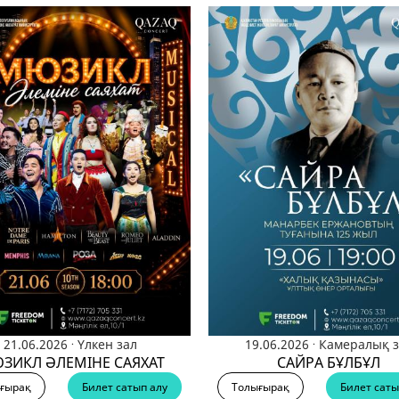
.
.
21.06.2026
Үлкен зал
19.06.2026
Камералық з
ЗИКЛ ӘЛЕМІНЕ САЯХАТ
САЙРА БҰЛБҰЛ
ғырақ
Билет сатып алу
Толығырақ
Билет саты