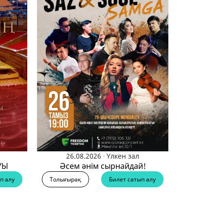
.
26.08.2026
Үлкен зал
УЫ
Әсем әнім сырнайдай!
п алу
Толығырақ
Билет сатып алу