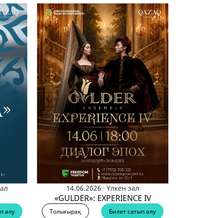
.
ал
14.06.2026
Үлкен зал
«GULDER»: EXPERIENCE IV
п алу
Толығырақ
Билет сатып алу