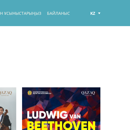
KZ
БЕН ҰСЫНЫСТАРЫҢЫЗ
БАЙЛАНЫС
РУС
ENG