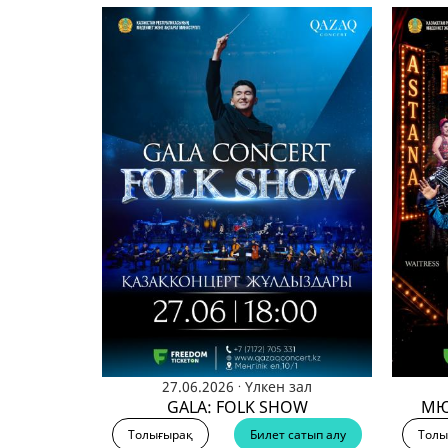
.
27.06.2026
Үлкен зал
GALA: FOLK SHOW
МЮ
Толығырақ
Билет сатып алу
Толы