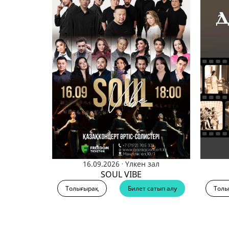
.
16.09.2026
Үлкен зал
SOUL VIBE
Толығырақ
Билет сатып алу
Толы