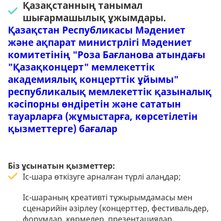
Қазақстанның танымал
шығармашылық ұжымдары.
Қазақстан Республикасы Мәдениет
және ақпарат министрлігі Мәдениет
комитетінің "Роза Бағланова атындағы
"Қазақконцерт" мемлекеттік
академиялық концерттік ұйымы"
республикалық мемлекеттік қазыналық
кәсіпорны өндіретін және сататын
тауарларға (жұмыстарға, көрсетілетін
қызметтерге) бағалар
Біз ұсынатын қызметтер:
Іс-шара өткізуге арналған түрлі алаңдар;
Іс-шараның креативті тұжырымдамасы мен
сценарийін әзірлеу (концерттер, фестивальдер,
форумдар, көрмелер, презентациялар,