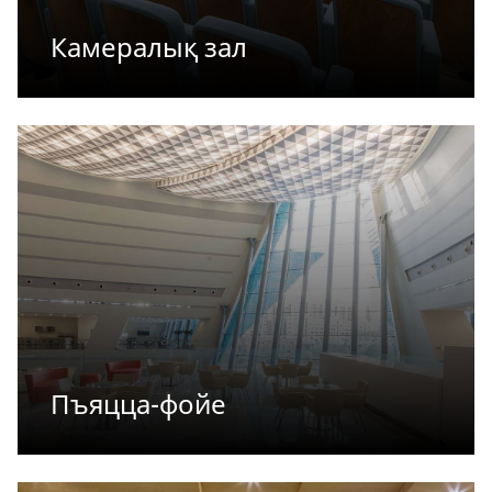
Камералық зал
Пъяцца-фойе