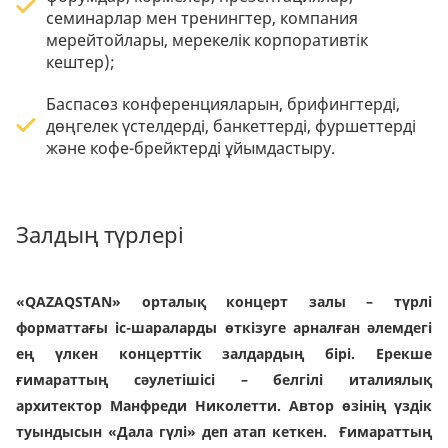
семинарлар мен тренингтер, компания
мерейтойлары, мерекелік корпоративтік
кештер);
Баспасөз конференцияларын, брифингтерді,
дөңгелек үстелдерді, банкеттерді, фуршеттерді
және кофе-брейктерді ұйымдастыру.
Залдың түрлері
«QAZAQSTAN» орталық концерт залы – түрлі
форматтағы іс-шараларды өткізуге арналған әлемдегі
ең үлкен концерттік залдардың бірі. Ерекше
ғимараттың сәулетішісі – белгілі италиялық
архитектор Манфреди Николетти. Автор өзінің үздік
туындысын «Дала гүлі» деп атап кеткен. Ғимараттың