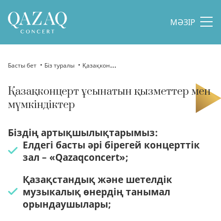
МӘЗІР
Басты бет
Біз туралы
Қазақконцерт ұсынатын қызметтер мен мүмкіндіктер
Қазақконцерт ұсынатын қызметтер мен
мүмкіндіктер
Біздің артықшылықтарымыз:
Елдегі басты әрі бірегей концерттік
зал – «Qazaqconcert»;
Қазақстандық және шетелдік
музыкалық өнердің танымал
орындаушылары;