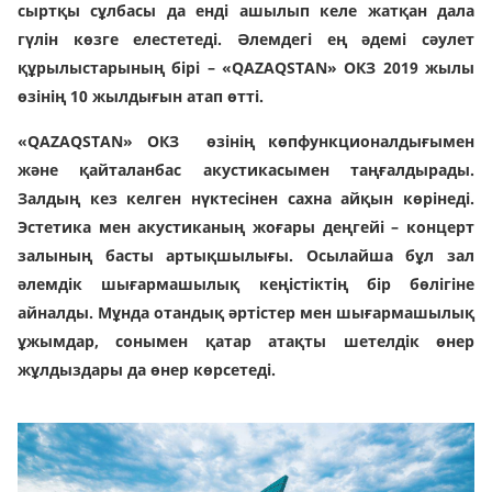
сыртқы сұлбасы да енді ашылып келе жатқан дала
гүлін көзге елестетеді. Әлемдегі ең әдемі сәулет
құрылыстарының бірі – «QAZAQSTAN» ОКЗ 2019 жылы
өзінің 10 жылдығын атап өтті.
«QAZAQSTAN» ОКЗ өзінің көпфункционалдығымен
және қайталанбас акустикасымен таңғалдырады.
Залдың кез келген нүктесінен сахна айқын көрінеді.
Эстетика мен акустиканың жоғары деңгейі – концерт
залының басты артықшылығы. Осылайша бұл зал
әлемдік шығармашылық кеңістіктің бір бөлігіне
айналды. Мұнда отандық әртістер мен шығармашылық
ұжымдар, сонымен қатар атақты шетелдік өнер
жұлдыздары да өнер көрсетеді.