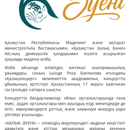
Қазақстан Республикасы Мәдениет және ақпарат
министрлігінің бастамасымен, «Қазақстан Халық Банкі»
АҚ-ның демеушілік қолдауымен жүзеге асырылған
ауқымды мәдени жоба.
Жоба аясында еліміздің жетекші шығармашылық
ұжымдары, соның ішінде Роза Бағланова атындағы
«Қазақконцерт» мемлекеттік академиялық концерттік
ұйымының әртістері Қазақстанның 17 өңірін қамтыған
гастрольдік сапарға шықты.
Концерттік бағдарламалар облыс орталықтарында ғана
емес, аудан орталықтары мен ауылдық елді мекендерде де
өтіп, көрермендерге ұлттық және заманауи өнердің үздік
үлгілері ұсынылды.
«ХАЛЫҚ ӘУЕНІ» – еліміздің өңірлеріндегі мәдени кеңістікті
дамытуға және ұлттық музыкалық мұраны кеңінен