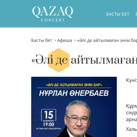
БАСТЫ БЕТ
Басты бет
Афиша
«Әлі де айтылмаған әнім ба
«Әлі де айтылмаған
Күні
Құрм
сіңі
арна
Халы