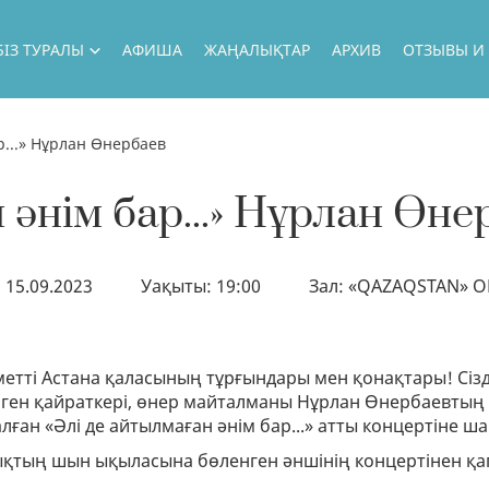
БІЗ ТУРАЛЫ
АФИША
ЖАҢАЛЫҚТАР
АРХИВ
ОТЗЫВЫ И
БІЗ ТУРАЛЫ
р...» Нұрлан Өнербаев
БАСШЫЛЫҚ
 әнім бар...» Нұрлан Өне
БІЗДІҢ АРТИСТЕР
НАШИ ПРОЕКТЫ
: 15.09.2023
Уақыты: 19:00
Зал: «QAZAQSTAN» О
ГАСТРОЛИ
БІЗДІҢ ҚОНАҚТАР
етті Астана қаласының тұрғындары мен қонақтары! Сіз
ФИЛИАЛ
рген қайраткері, өнер майталманы Нұрлан Өнербаевтың 
НАШИ ВОЗМОЖНОСТИ
лған «Әлі де айтылмаған әнім бар...» атты концертіне ш
ГОСУДАРСТВЕННЫЕ ЗАКУПКИ
қтың шын ықыласына бөленген әншінің концертінен қ