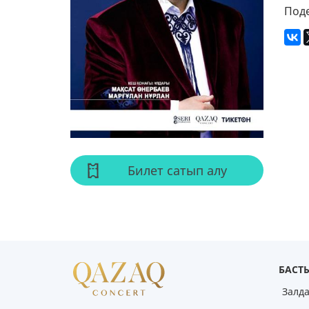
Поде
Билет сатып алу
БАСТЫ
Залд