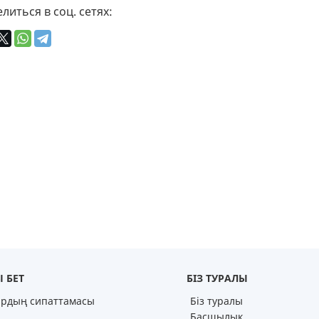
БЛОГ ДИРЕКТОРА
литься в соц. сетях:
КОМПЛАЕНС СЛУЖБА
СМИ
БОС ОРЫНДАР
 БЕТ
БІЗ ТУРАЛЫ
ардың сипаттамасы
Біз туралы
Басшылық