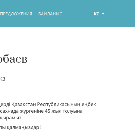
KZ
 ПРЕДЛОЖЕНИЯ
БАЙЛАНЫС
РУС
ENG
рбаев
КЗ
дерді Қазақстан Республикасының еңбек
сахнада жүргеніне 45 жыл толуына
ақырамыз.
апы қалмаңыздар!