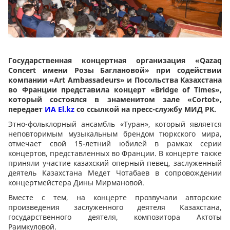
Государственная концертная организация «Qazaq
Concert имени Розы Баглановой» при содействии
компании «Art Ambassadeurs» и Посольства Казахстана
во Франции представила концерт «Bridge of Times»,
который состоялся в знаменитом зале «Cortot»,
передает
ИА Еl.kz
со ссылкой на пресс-службу МИД РК.
Этно-фольклорный ансамбль «Туран», который является
неповторимым музыкальным брендом тюркского мира,
отмечает свой 15-летний юбилей в рамках серии
концертов, представленных во Франции. В концерте также
приняли участие казахский оперный певец, заслуженный
деятель Казахстана Медет Чотабаев в сопровождении
концертмейстера Дины Мирмановой.
Вместе с тем, на концерте прозвучали авторские
произведения заслуженного деятеля Казахстана,
государственного деятеля, композитора Актоты
Раимкуловой.