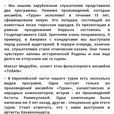
– Мы нашим зарубежным слушателям представили
две программы. Помимо произведений, которые
ансамбль «Туран» исполняет в течение 15 лет,
сформировали новую. Это попурри, состоящий из
известных песен тюркских народов. Ее презентация в
рамках празднования Наурыза состоялась в
Госдепартаменте США. Зрителям очень понравилось. К
примеру, в Америке с концертами мы выступали
перед разной аудиторией. В первую очередь, конечно
же, слушателями стали этнические казахи. Они тонко
чувствуют напевы исторической Родины и они еще
долго не отпускали нас со сцены.
Максат Медеубек, солист этно-фольклорного ансамбля
«TURAN»:
– В Европейской части нашего турне есть несколько
видов программ. Одна состоит только из
произведений ансамбля «Туран», казахстанских и
народных композиторов, вторая – из произведений
Актоты Раимкуловой. Одна композиция была
написана ею 9 лет назад, другая – специально для этого
турне. Стоит отметить, что с нами выступали и
артисты Казахконцерта.