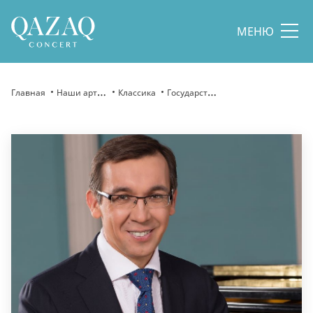
МЕНЮ
Главная
Наши артисты
Классика
Государственное трио «Forte Trio»