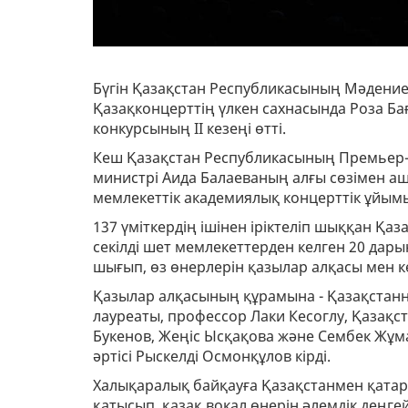
Бүгін Қазақстан Республикасының Мәдение
Қазақконцерттің үлкен сахнасында Роза Б
конкурсының ІІ кезеңі өтті.
Кеш Қазақстан Республикасының Премьер-
министрі Аида Балаеваның алғы сөзімен аш
мемлекеттік академиялық концерттік ұйымы
137 үміткердің ішінен іріктеліп шыққан Қаз
секілді шет мемлекеттерден келген 20 дары
шығып, өз өнерлерін қазылар алқасы мен 
Қазылар алқасының құрамына - Қазақстанн
лауреаты, профессор Лаки Кесоглу, Қазақс
Букенов, Жеңіс Ысқақова және Сембек Жұм
әртісі Рыскелді Осмонқұлов кірді.
Халықаралық байқауға Қазақстанмен қатар
қатысып, қазақ вокал өнерін әлемдік деңгей