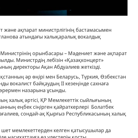
т және ақпарат министрлігінің бастамасымен
ағланова атындағы халықаралық вокалдық
Министрінің орынбасары – Мәдениет және ақпарат
ылды. Министрдің лебізін «Қазақконцерт»
ның директоры Ақан Абдуалиев жеткізді.
ақстанның әр өңірі мен Беларусь, Түркия, Өзбекстан
нды вокалист байқаудың ІІ кезеңінде сахнаға
көрермен назарына ұсынды.
ың халық әртісі, ҚР Мемлекеттік сыйлығының
танның еңбек сіңірген қайраткерлері Болатбек
ағалиев, сондай-ақ Қырғыз Республикасының халық
 шет мемлекеттерден келген қатысушылар да
де насихаттауға өз үлестерін қосты.