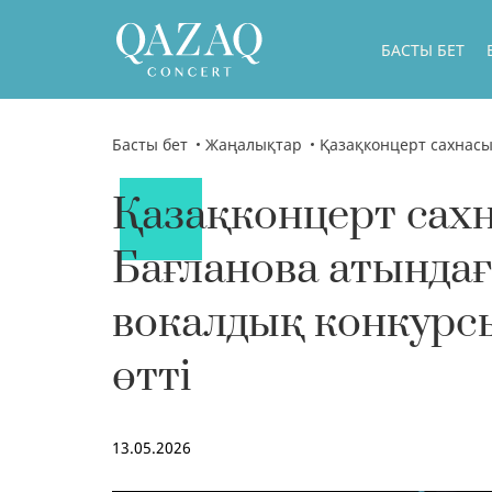
БАСТЫ БЕТ
Басты бет
Жаңалықтар
Қазақконцерт сахнасында Роза Бағланова ат
Қазақконцерт сах
Бағланова атында
вокалдық конкурсы
өтті
13.05.2026