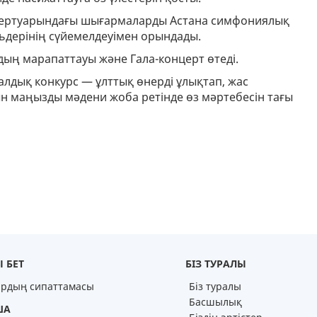
пертуарындағы шығармаларды Астана симфониялық
льдерінің сүйемелдеуімен орындады.
удың марапаттауы және Гала-концерт өтеді.
лдық конкурс — ұлттық өнерді ұлықтап, жас
н маңызды мәдени жоба ретінде өз мәртебесін тағы
 БЕТ
БІЗ ТУРАЛЫ
ардың сипаттамасы
Біз туралы
Басшылық
ША