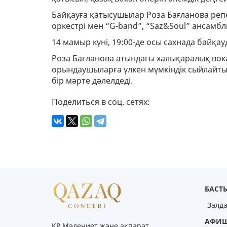
Байқауға қатысушылар Роза Бағланова ре
оркестрі мен “G-band”, “Saz&Soul” ансамб
14 мамыр күні, 19:00-де осы сахнада байқа
Роза Бағланова атындағы халықаралық вока
орындаушыларға үлкен мүмкіндік сыйлайты
бір мәрте дәлелдеді.
Поделиться в соц. сетях:
БАСТЫ
Залд
АФИ
ҚР Мәдениет және ақпарат