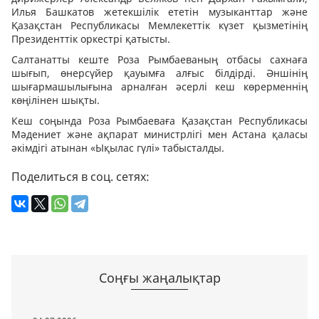
Илья Башкатов жетекшілік ететін музыканттар және
Қазақстан Республикасы Мемлекеттік күзет қызметінің
Президенттік оркестрі қатысты.
Салтанатты кеште Роза Рымбаеваның отбасы сахнаға
шығып, өнерсүйер қауымға алғыс білдірді. Әншінің
шығармашылығына арналған әсерлі кеш көрерменнің
көңілінен шықты.
Кеш соңында Роза Рымбаеваға Қазақстан Республикасы
Мәдениет және ақпарат министрлігі мен Астана қаласы
әкімдігі атынан «Ықылас гүлі» табысталды.
Поделиться в соц. сетях:
Соңғы жаңалықтар