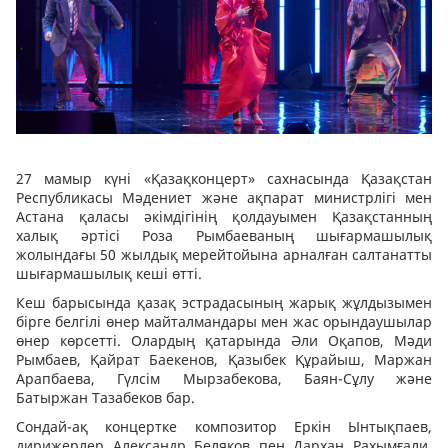
27 мамыр күні «Қазақконцерт» сахнасында Қазақстан
Республикасы Мәдениет және ақпарат министрлігі мен
Астана қаласы әкімдігінің қолдауымен Қазақстанның
халық әртісі Роза Рымбаеваның шығармашылық
жолындағы 50 жылдық мерейтойына арналған салтанатты
шығармашылық кеші өтті.
Кеш барысында қазақ эстрадасының жарық жұлдызымен
бірге белгілі өнер майталмандары мен жас орындаушылар
өнер көрсетті. Олардың қатарында Әли Оқапов, Мәди
Рымбаев, Қайрат Баекенов, Қазыбек Құрайыш, Маржан
Арапбаева, Гүлсім Мырзабекова, Баян-Сұлу және
Батыржан Тазабеков бар.
Сондай-ақ концертке композитор Еркін Ынтықпаев,
дирижерлер Александр Беляков пен Дархан Рахымғали,