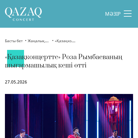
МӘЗІР
Басты бет
Жаңалықтар
«Қазақконцертте» Роза Рымбаеваның шығармашылық кеші өтті
«Қазақконцертте» Роза Рымбаеваның
шығармашылық кеші өтті
27.05.2026