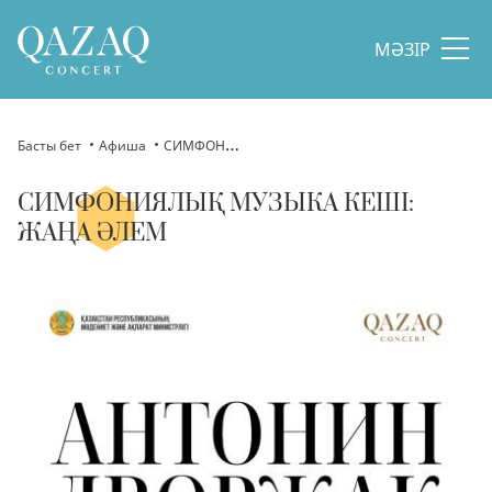
МӘЗІР
Басты бет
Афиша
СИМФОНИЯЛЫҚ МУЗЫКА КЕШІ: ЖАҢА ӘЛЕМ
СИМФОНИЯЛЫҚ МУЗЫКА КЕШІ:
ЖАҢА ӘЛЕМ