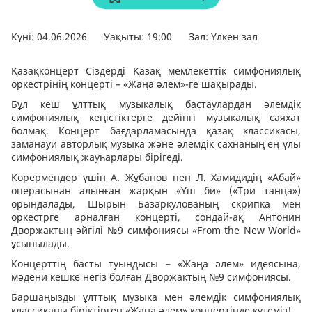
Күні: 04.06.2026
Уақыты: 19:00
Зал: Үлкен зал
Қазақконцерт Сіздерді Қазақ мемлекеттік симфониялық
оркестрінің концерті – «Жаңа әлем»-ге шақырады.
Бұл кеш ұлттық музыкалық бастаулардан әлемдік
симфониялық кеңістіктерге дейінгі музыкалық саяхат
болмақ. Концерт бағдарламасында қазақ классикасы,
заманауи авторлық музыка және әлемдік сахнаның ең ұлы
симфониялық жауһарлары бірігеді.
Көрермендер үшін А. Жұбанов пен Л. Хамидидің «Абай»
операсынан алынған жарқын «Үш би» («Три танца»)
орындалады, Шырын Базаркулованың скрипка мен
оркестрге арналған концерті, сондай-ақ Антонин
Дворжактың әйгілі №9 симфониясы «From the New World»
ұсынылады.
Концерттің басты туындысы – «Жаңа әлем» идеясына,
мәдени кешке негіз болған Дворжактың №9 симфониясы.
Баршаңызды ұлттық музыка мен әлемдік симфониялық
классиканы біріктірген «Жаңа әлем» концертінде күтеміз!