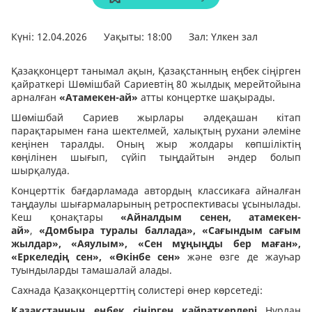
Күні: 12.04.2026
Уақыты: 18:00
Зал: Үлкен зал
Қазақконцерт танымал ақын, Қазақстанның еңбек сіңірген
қайраткері Шөмішбай Сариевтің 80 жылдық мерейтойына
арналған
«Атамекен-ай»
атты концертке шақырады.
Шөмішбай Сариев жырлары әлдеқашан кітап
парақтарымен ғана шектелмей, халықтың рухани әлеміне
кеңінен таралды. Оның жыр жолдары көпшіліктің
көңілінен шығып, сүйіп тыңдайтын әндер болып
шырқалуда.
Концерттік бағдарламада автордың классикаға айналған
таңдаулы шығармаларының ретроспективасы ұсынылады.
Кеш қонақтары
«Айналдым сенен, атамекен-
ай»
,
«Домбыра туралы баллада»,
«Сағындым сағым
жылдар»,
«Аяулым», «Сен мұңыңды бер маған»,
«Еркеледің сен», «Өкінбе сен»
және өзге де жауһар
туындыларды тамашалай алады.
Сахнада Қазақконцерттің солистері өнер көрсетеді:
Қазақстанның еңбек сіңірген қайраткерлері
Нұрлан