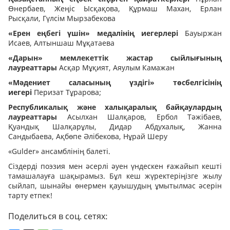
Өнербаев, Жеңіс Ысқақова, Құрмаш Махан, Ерлан
Рысқали, Гүлсім Мырзабекова
«Ерен еңбегі үшін» медалінің иегерлері
Бауыржан
Исаев, Алтыншаш Мұқатаева
«Дарын» мемлекеттік жастар сыйлығының
лауреаттары
Асқар Мұқият, Аяулым Камажан
«Мәдениет саласының үздігі» төсбелгісінің
иегері
Перизат Тұрарова;
Республикалық және халықаралық байқаулардың
лауреаттары
Асылхан Шалқаров, Ербол Тәжібаев,
Қуандық Шалқарұлы, Дидар Абдухалық, Жанна
Сандыбаева, Ақбөпе Әлібекова, Нұрай Шеру
«Gulder» ансамблінің балеті.
Сіздерді поэзия мен әсерлі әуен үндескен ғажайып кешті
тамашалауға шақырамыз. Бұл кеш жүректеріңізге жылу
сыйлап, шынайы өнермен қауышудың ұмытылмас әсерін
тарту етпек!
Поделиться в соц. сетях: