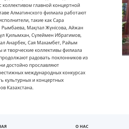
БЛОГ ДИРЕКТОРА
 с коллективом главной концертной
ставе Алматинского филиала работают
КОМПЛАЕНС СЛУЖБА
сполнители, такие как Сара
СМИ
 Рымбаева, Мақпал Жүнісова, Айжан
ВАКАНСИИ
гүл Қилымхан, Сүлеймен Ибрагимов,
ал Анарбек, Сая Махамбет, Райым
ы и творческие коллективы филиала
м продолжают радовать поклонников из
они достойно прославляют
престижных международных конкурсах
ь культурных и концертных
ов Казахстана.
НАЯ
О НАС