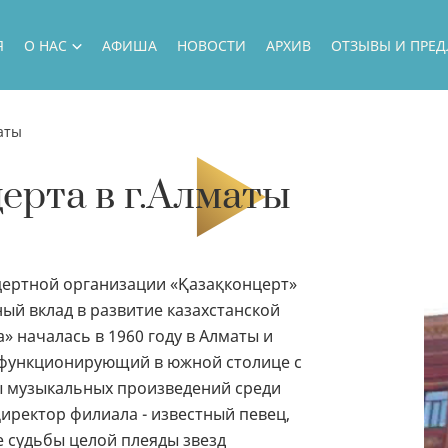
Я
О НАС
АФИША
НОВОСТИ
АРХИВ
ОТЗЫВЫ И ПРЕ
О НАС
аты
РУКОВОДСТВО
ерта в г.Алматы
НАШИ АРТИСТЫ
НАШИ ПРОЕКТЫ
ГАСТРОЛИ
цертной организации «Қазақконцерт»
ый вклад в развитие казахстанской
НАШИ ГОСТИ
» началась в 1960 году в Алматы и
ФИЛИАЛ
, функционирующий в южной столице с
НАШИ ВОЗМОЖНОСТИ
ы музыкальных произведений среди
иректор филиала - известный певец,
ГОСУДАРСТВЕННЫЕ ЗАКУПКИ
е судьбы целой плеяды звезд