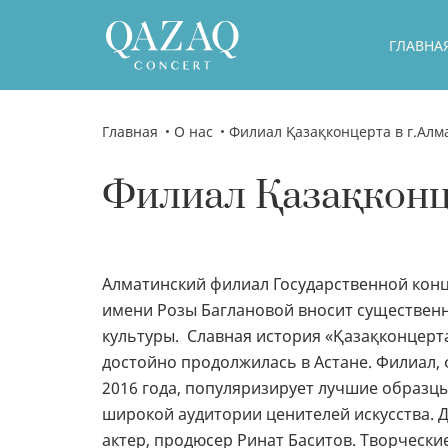
ГЛАВНА
Главная
О нас
Филиал Қазақконцерта в г.Алм
Филиал Қазақконц
Алматинский филиал Государственной кон
имени Розы Баглановой вносит существенн
культуры. Славная история «Қазақконцерта
достойно продолжилась в Астане. Филиал
2016 года, популяризирует лучшие образц
широкой аудитории ценителей искусства. Д
актер, продюсер Ринат Баситов. Творчески