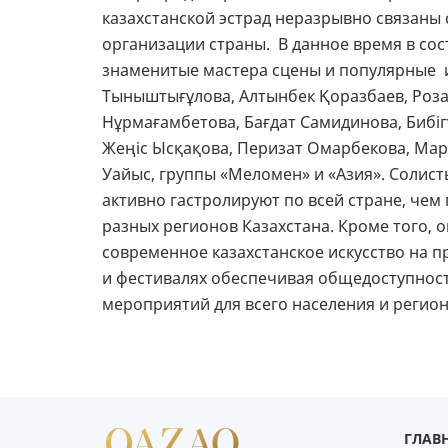
казахстанской эстрад неразрывно связаны
организации страны. В данное время в со
знаменитые мастера сцены и популярные и
Тыныштығұлова, Алтынбек Қоразбаев, Роза
Нұрмағамбетова, Бағдат Самидинова, Бибі
Жеңіс Ысқақова, Перизат Омарбекова, Мар
Уайыс, группы «Меломен» и «Азия». Солист
активно гастролируют по всей стране, че
разных регионов Казахстана. Кроме того, 
современное казахстанское искусство на 
и фестивалях обеспечивая общедоступност
мероприятий для всего населения и регион
ГЛАВ